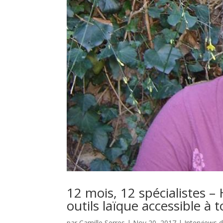
12 mois, 12 spécialistes – 
outils laïque accessible à 
par
Camille Serres
|
Nov 20, 2017
|
Interviews d