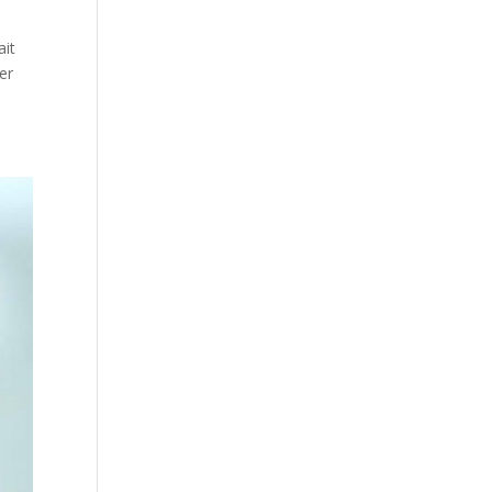
ait
er