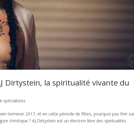
J Dirtystein, la spiritualité vivante du
e spécialistes
ien terminer 2017, et en cette période de fêtes, pourquoi pas finir su
re christique ? AJ Dirtystein est un électron libre des spiritualités