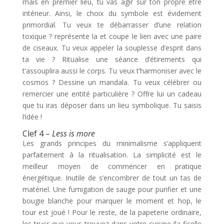
mais en premier lieu, tu vas agir sur ton propre être
intérieur. Ainsi, le choix du symbole est évidement
primordial. Tu veux te débarrasser d’une relation
toxique ? représente la et coupe le lien avec une paire
de ciseaux. Tu veux appeler la souplesse d’esprit dans
ta vie ? Ritualise une séance d’étirements qui
t’assouplira aussi le corps. Tu veux t’harmoniser avec le
cosmos ? Dessine un mandala. Tu veux célébrer ou
remercier une entité particulière ? Offre lui un cadeau
que tu iras déposer dans un lieu symbolique. Tu saisis
l’idée !
Clef 4 –
Less is more
Les grands principes du minimalisme s’appliquent
parfaitement à la ritualisation. La simplicité est le
meilleur moyen de commencer en pratique
énergétique. Inutile de s’encombrer de tout un tas de
matériel. Une fumigation de sauge pour purifier et une
bougie blanche pour marquer le moment et hop, le
tour est joué ! Pour le reste, de la papeterie ordinaire,
les trucs que vous trouvez dans votre cuisine (la ficelle