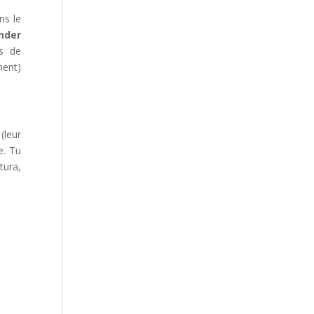
ns le
nder
ls de
ment)
(leur
e. Tu
tura,