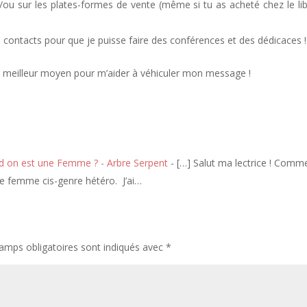
ou sur les plates-formes de vente (même si tu as acheté chez le lib
contacts pour que je puisse faire des conférences et des dédicaces !
a le meilleur moyen pour m’aider à véhiculer mon message !
nd on est une Femme ? - Arbre Serpent
- […] Salut ma lectrice ! Comm
e femme cis-genre hétéro. J’ai…
amps obligatoires sont indiqués avec
*