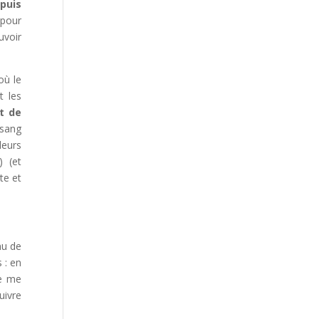
epuis
 pour
uvoir
où le
t les
t de
e sang
leurs
 (et
te et
nu de
 : en
ge me
uivre