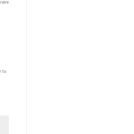
raire
e tu