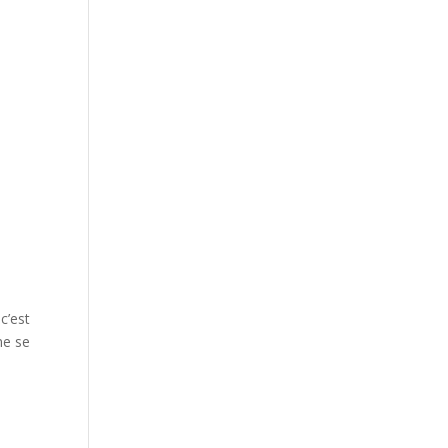
 c’est
me se