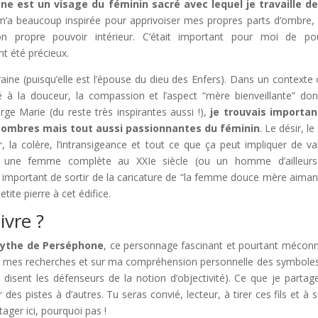
ne est un visage du féminin sacré avec lequel je travaille d
m’a beaucoup inspirée pour apprivoiser mes propres parts d’ombre,
n propre pouvoir intérieur. C’était important pour moi de po
t été précieux.
aine (puisqu’elle est l’épouse du dieu des Enfers). Dans un contexte 
é à la douceur, la compassion et l’aspect “mère bienveillante” don
e Marie (du reste très inspirantes aussi !),
je trouvais importan
 sombres mais tout aussi passionnantes du féminin
. Le désir, l
r, la colère, l’intransigeance et tout ce que ça peut impliquer de va
e une femme complète au XXIe siècle (ou un homme d’ailleurs)
st important de sortir de la caricature de “la femme douce mère aiman
tite pierre à cet édifice.
ivre ?
mythe de Perséphone
, ce personnage fascinant et pourtant mécon
ur mes recherches et sur ma compréhension personnelle des symboles
n disent les défenseurs de la notion d’objectivité). Ce que je parta
es pistes à d’autres. Tu seras convié, lecteur, à tirer ces fils et à s
tager ici, pourquoi pas !