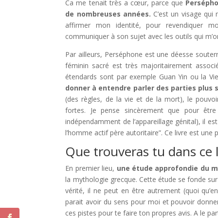
Ca me tenait très a cœur, parce que
Persépho
de nombreuses années.
C’est un visage qui 
affirmer mon identité, pour revendiquer mo
communiquer à son sujet avec les outils qui m’on
Par ailleurs, Perséphone est une déesse souterr
féminin sacré est très majoritairement associ
étendards sont par exemple Guan Yin ou la Vierg
donner à entendre parler des parties plus
(des règles, de la vie et de la mort), le pouvoi
fortes. Je pense sincèrement que pour êtr
indépendamment de l’appareillage génital), il e
l’homme actif père autoritaire”. Ce livre est une pe
Que trouveras tu dans ce l
En premier lieu,
une étude approfondie du 
la mythologie grecque. Cette étude se fonde s
vérité, il ne peut en être autrement (quoi qu’e
parait avoir du sens pour moi et pouvoir donner d
ces pistes pour te faire ton propres avis. A le par