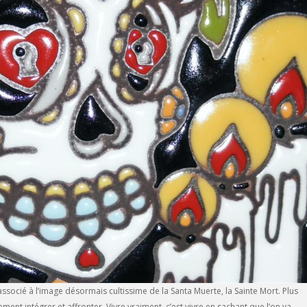
ocié à l’image désormais cultissime de la Santa Muerte, la Sainte Mort. Plus
ement intégrer et affronter. Vivre vraiment, c’est vivre en sachant que l’on va