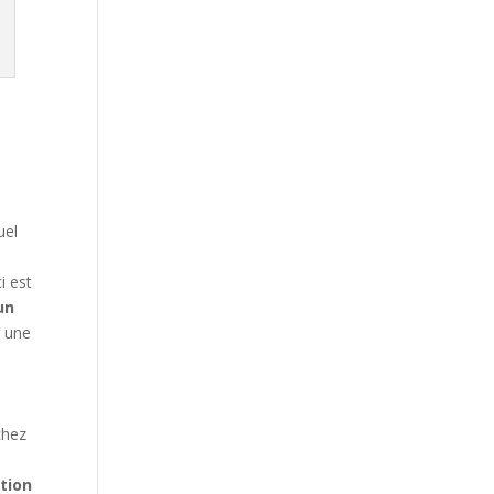
uel
i est
un
 une
chez
tion