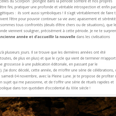
celles du Scorpion : plongée dans la période sombre et nos propres
être fini, pratiquer une profonde et véritable introspection et enfin pa
tiques : ils sont aussi symboliques ! Il s’agit véritablement de faire 
ivent l’être pour pouvoir continuer sa vie avec apaisement et sérénité
 sommes tous confrontés (deuils d’être chers ou de situations), que l
onde viennent souligner, précisément à cette période. Je ne te surpren
ancienne année et d’accueillir la nouvelle
dans les civilisations
’à plusieurs jours. Il se trouve que les dernières années ont été
toutes, de plus en plus) et que le cycle qui vient de terminer m’apport
une grossesse à une publication éditoriale, en passant par le
. J’ai donc décidé, cette année, de m’offrir une série de célébrations, 
t samedi 04 novembre, avec la Pleine Lune. Je te propose de profiter 
sujet qui me passionne, et de t’offrir une série de rituels rapides et
lique dans ton quotidien d’occidental du XXIe siècle !