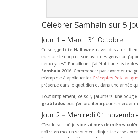
Célébrer Samhain sur 5 jo
Jour 1 – Mardi 31 Octobre
Ce soir,
je fête Halloween
avec des amis. Rien 
marquer le coup ce soir avec des gens que j’app
deux cycles”. Par ailleurs, j’ai établi une
liste de
Samhain 2016
. Commencer par exprimer ma grati
m’emploie à appliquer les
Préceptes Reiki au quo
présente dans le quotidien et dans une année qui
Tout simplement, ce soir, j’allumerai une bougie
gratitudes
puis j’en profiterai pour remercier 
Jour 2 – Mercredi 01 novembr
C’est le soir où
je viderai mes dernières colè
naître en moi un sentiment d’injustice assez prono