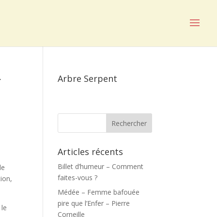
r
Arbre Serpent
Articles récents
Billet d’humeur – Comment
le
faites-vous ?
tion,
Médée – Femme bafouée
pire que l’Enfer – Pierre
 le
Corneille