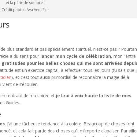
et la période sombre !
Crédit photo : Ava Venefica
urs
de plus standard et pas spécialement spirituel, n’est-ce pas ? Pourtan
récie a du sens pour
lancer mon cycle de célébration
, mon “entre
s gratitudes pour les belles choses qui me sont arrivées depui
tude est un exercice capital, à effectuer tous les jours (tu sais que 
tidien
), et c’est tout aussi primordial de reconnaître la magie déjà
 vient de s’écouler.
 en rentrant de ma soirée et
je lirai à voix haute la liste de mes
mes Guides.
e
res
. J’ai une fâcheuse tendance à la colère. Beaucoup de choses font
ncé, et cela fait partie des choses qu’il m’importe d’apaiser. Par aille