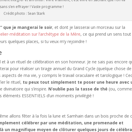
sans s’en effrayer ! Vaste programme !
Crédit photo : Sean Stark
” que je mangerai le soir
, et dont je laisserai un morceau sur la
telier-méditation sur l’archétype de la Mère
, ce qui prend un sens tout
lleurs quelques places, si tu veux m’y rejoindre !
e
l
et à un rituel de célébration en son honneur. Je ne sais pas encore q
iterai pour réaliser un tirage annuel du Grand Cycle (quelque chose de
 aspects de ma vie, y compris le travail oraculaire et tarologique ! Cec
er le rituel,
tu peux tout simplement te poser une heure avec 
divinatoire qui s’inspire.
N’oublie pas la tasse de thé
(ou, comme
des éléments ESSENTIELS d’un moments privilégié !
ême allons fêter à la fois la lune et Samhain dans un bois proche de 
simplement célébrer par une méditation, une promenade et
là un magnifique moyen de clôturer quelques jours de célébra