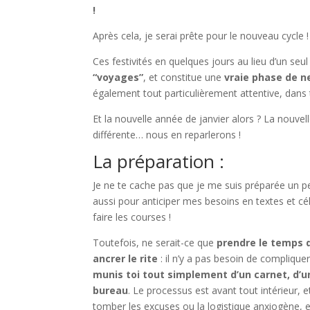
!
Après cela, je serai prête pour le nouveau cycle !
Ces festivités en quelques jours au lieu d’un seu
“voyages”
, et constitue une
vraie phase de n
également tout particulièrement attentive, dans t
Et la nouvelle année de janvier alors ? La nouve
différente… nous en reparlerons !
La préparation :
Je ne te cache pas que je me suis préparée un p
aussi pour anticiper mes besoins en textes et cé
faire les courses !
Toutefois, ne serait-ce que
prendre le temps d’
ancrer le rite
: il n’y a pas besoin de compliquer
munis toi tout simplement d’un carnet, d’un 
bureau
. Le processus est avant tout intérieur, et
tomber les excuses ou la logistique anxiogène, et