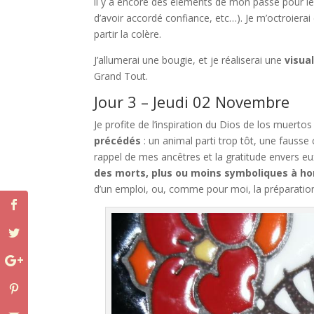
il y a encore des éléments de mon passé pour l
d’avoir accordé confiance, etc…). Je m’octroierai
partir la colère.
J’allumerai une bougie, et je réaliserai une
visua
Grand Tout.
Jour 3 – Jeudi 02 Novembre
Je profite de l’inspiration du Dios de los muert
précédés
: un animal parti trop tôt, une fausse
rappel de mes ancêtres et la gratitude envers eu
des morts, plus ou moins symboliques à ho
d’un emploi, ou, comme pour moi, la préparation à