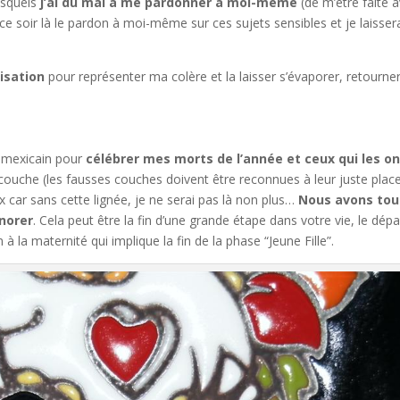
esquels
j’ai du mal à me pardonner à moi-même
(de m’être faite a
 ce soir là le pardon à moi-même sur ces sujets sensibles et je laisser
lisation
pour représenter ma colère et la laisser s’évaporer, retourne
os mexicain pour
célébrer mes morts de l’année et ceux qui les o
 couche (les fausses couches doivent être reconnues à leur juste place
x car sans cette lignée, je ne serai pas là non plus…
Nous avons tou
norer
. Cela peut être la fin d’une grande étape dans votre vie, le dépa
 la maternité qui implique la fin de la phase “Jeune Fille”.