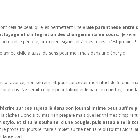
l ont cela de beau qu’elles permettent une
vraie parenthèse entre 
ettoyage et d’intégration des changements en cours.
Je serai
oute cette période, aux divers signes et à mes rêves : c’est propice !
lle année civile a aussi du sens pour moi, mais dans une énergie
eu à l’avance, non seulement pour concevoir mon rituel de 5 jours ma
lébrations. Ne serait-ce que pour fabriquer le pan de muertos, il me f
écrire sur ces sujets là dans son journal intime peut suffire 
 la tâche ! Donc si tu n’as rien préparé mais que les thèmes t’inspirent
stylo, et si tu le souhaite, d’une bougie, puis attable toi à to
 je prône toujours le “faire simple” au “ne rien faire du tout” ! Alors la
 lance toi !