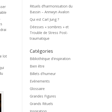
Rituels d’harmonisation du
sser
Bassin – Annwyn Avalon
table
.
Qui est Carl Jung ?
es
Déesses « sombres » et
drai
Trouble de Stress Post-
traumatique
Catégories
e lot
Bibliothèque d'inspiration
Bien être
qui
du
Billets d'humeur
Evénements
Glossaire
Grandes Figures
Grands Rituels
Inspiration