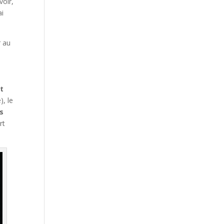
voir,
ai
r au
nt
), le
s
rt